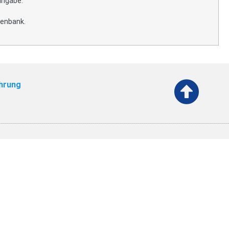
ingabe.
tenbank.
hrung