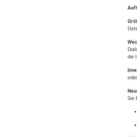
Auft
Grö
Date
Wec
Dial
die 
Inv
oder
Neu
Sie 