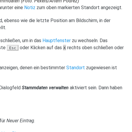
tammdaten (Foto: Pexels/Artem Podrez)
arunter eine
Notiz
zum oben markierten Standort angezeigt.
, ebenso wie die letzte Position am Bildschirm, in der
lt.
 schließen, um in das
Hauptfenster
zu wechseln. Das
aste
oder Klicken auf das
x
rechts oben schließen oder
Esc
 anzeigen, denen ein bestimmter
Standort
zugewiesen ist
Dialogfeld
Stammdaten verwalten
aktiviert sein. Dann haben
für
Neuer Eintrag
.