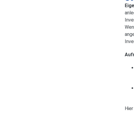
Eig
anle
Inve
Wenn
ange
Inve
Auf
Hier