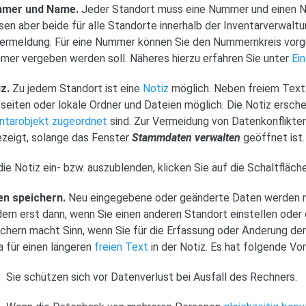
mer und Name.
Jeder Standort muss eine Nummer und einen Na
en aber beide für alle Standorte innerhalb der Inventarverwaltun
ermeldung. Für eine Nummer können Sie den Nummernkreis vorg
er vergeben werden soll. Näheres hierzu erfahren Sie unter
Ei
z.
Zu jedem Standort ist eine
Notiz
möglich. Neben freiem Text 
eiten oder lokale Ordner und Dateien möglich. Die Notiz erschei
ntarobjekt zugeordnet
sind. Zur Vermeidung von Datenkonflikte
zeigt, solange das Fenster
Stammdaten verwalten
geöffnet ist.
ie Notiz ein- bzw. auszublenden, klicken Sie auf die Schaltflä
en speichern.
Neu eingegebene oder geänderte Daten werden no
ern erst dann, wenn Sie einen anderen Standort einstellen oder
chern macht Sinn, wenn Sie für die Erfassung oder Änderung de
 für einen längeren
freien Text
in der Notiz. Es hat folgende Vor
Sie schützen sich vor Datenverlust bei Ausfall des Rechners.