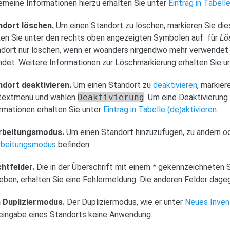
emeine Informationen hierzu erhalten Sie unter
Eintrag in Tabell
ndort löschen.
Um einen Standort zu löschen, markieren Sie di
ken Sie unter den rechts oben angezeigten Symbolen auf
für
Lö
dort nur löschen, wenn er woanders nirgendwo mehr verwendet 
ndet. Weitere Informationen zur Löschmarkierung erhalten Sie u
ndort deaktivieren.
Um einen Standort zu
deaktivieren
, markie
textmenü und wählen
Deaktivierung
. Um eine Deaktivierung
rmationen erhalten Sie unter
Eintrag in Tabelle (de)aktivieren
.
rbeitungsmodus.
Um einen Standort hinzuzufügen, zu ändern od
rbeitungsmodus
befinden.
chtfelder.
Die in der Überschrift mit einem
*
gekennzeichneten Spa
eben, erhalten Sie eine Fehlermeldung. Die anderen Felder dage
n Dupliziermodus.
Der Dupliziermodus, wie er unter
Neues Inven
ingabe eines Standorts keine Anwendung.