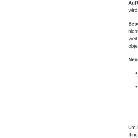
Auft
wird
Beso
nich
weil
obje
Neu
Um i
Ihn