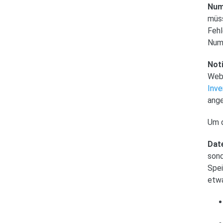
Num
müss
Fehl
Numm
Noti
Webs
Inve
ange
Um d
Dat
sond
Spei
etwa