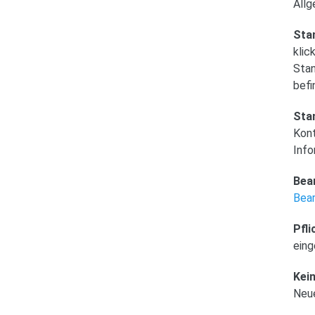
Allg
Sta
klic
Stan
befi
Sta
Kon
Info
Bea
Bea
Pfli
eing
Kei
Neue