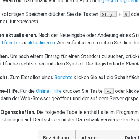
Wenn die Datenbank von mehreren Personen
gleichzeitig benu
sofortigen Speichern drücken Sie die Tasten
+
oder
Strg
S
bol
für
Speichern
.
n aktualisieren.
Nach der Neueingabe oder Änderung eines Stand
ptfenster
zu
aktualisieren
. Am einfachsten erreichen Sie dies d
hen.
Um nach einem Eintrag für einen Standort zu suchen, drück
altfläche rechts oben mit dem Symbol
. Die Registerkarte
Stand
cht.
Zum Erstellen eines
Berichts
klicken Sie auf die Schaltfl
ne-Hilfe.
Für die
Online-Hilfe
drücken Sie Taste
oder klicke
F1
 dann der Web-Browser geöffnet und der auf dem Server gespeic
 Eigenschaften.
Die folgende Tabelle enthält alle im Program
ichnungen auf Deutsch, den in der Datenbank verwendeten Fe
Bezeichung
Interner
Daten