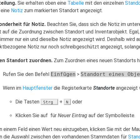
eilung.
Sie erhalten oben eine
Tabelle
mit den einzelnen
Stand
 eine
Notiz
zum markierten Standort angezeigt.
nderheit für Notiz.
Beachten Sie, dass sich die Notiz im unte
t auf die Zuordnung zwischen Standort und Inventarobjekt. Egal, 
 immer nur ein und dieselbe Notiz angezeigt wird. Deshalb wird 
ktbezogene Notiz nur noch schreibgeschützt angezeigt, solang
en Standort zuordnen.
Zum Zuordnen eines neuen Standorts ha
Rufen Sie den Befehl
Einfügen
>
Standort eines Obj
Wenn im
Hauptfenster
die Registerkarte
Standorte
angezeigt w
Die Tasten
+
oder
Strg
N
Klicken Sie auf
für
Neuer Eintrag
auf der Symbolleiste.
n einem Feld einen Wert neu einzugeben, klicken Sie mit der Ma
en die Auswahl zwischen den vorhandenen Stammdaten für
Stan