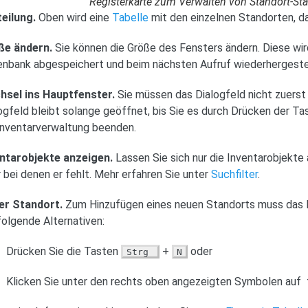
Registerkarte zum Verwalten von Standort-S
eilung.
Oben wird eine
Tabelle
mit den einzelnen Standorten, d
ße ändern.
Sie können die Größe des Fensters ändern. Diese wird
nbank abgespeichert und beim nächsten Aufruf wiederhergestel
hsel ins Hauptfenster.
Sie müssen das Dialogfeld nicht zuerst
ogfeld bleibt solange geöffnet, bis Sie es durch Drücken der T
Inventarverwaltung beenden.
entarobjekte anzeigen.
Lassen Sie sich nur die Inventarobjekte
 bei denen er fehlt. Mehr erfahren Sie unter
Suchfilter
.
er Standort.
Zum Hinzufügen eines neuen Standorts muss das 
folgende Alternativen:
Drücken Sie die Tasten
+
oder
Strg
N
Klicken Sie unter den rechts oben angezeigten Symbolen auf