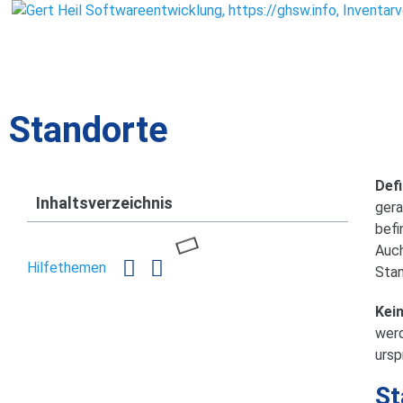
Standorte
Defi
Inhaltsverzeichnis
gera
befi
Auch
Hilfethemen
Stan
Kei
werd
ursp
St