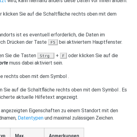
tzt
wird, kann niemand anders diese Daten vor Ihnen ändern.
 klicken Sie auf die Schaltfläche rechts oben mit dem
orts ist es eventuell erforderlich, die Daten im
urch Drücken der Taste
bei aktiviertem Hauptfenster.
F5
en Sie die Tasten
+
oder klicken Sie auf die
Strg
F
orte
muss dabei aktiviert sein.
äche rechts oben mit dem Symbol
.
n Sie auf die Schaltfläche rechts oben mit dem Symbol
. Es
herte aktuelle Hilfetext angezeigt.
m angezeigten Eigenschaften zu einem Standort mit den
ldnamen,
Datentypen
und maximal zulässigen Zeichen.
typ
Max.
Anmerkungen