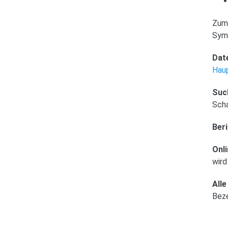
Zum 
Sym
Date
Hau
Suc
Sch
Beri
Onli
wird
Alle
Beze